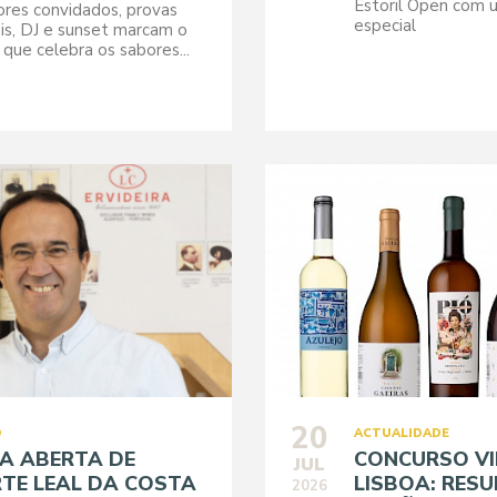
Estoril Open com u
res convidados, provas
especial
is, DJ e sunset marcam o
que celebra os sabores...
20
O
ACTUALIDADE
A ABERTA DE
CONCURSO VI
JUL
TE LEAL DA COSTA
LISBOA: RES
2026