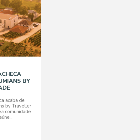
ACHECA
UMIANS BY
ADE
ca acaba de
ns by Traveller
iva comunidade
eúne...