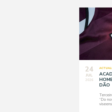
24
ACTUAL
ACAD
JUL
HOME
2026
DÃO
Tercei
“Do nos
viseen