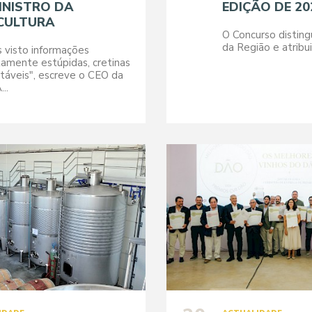
INISTRO DA
EDIÇÃO DE 20
CULTURA
O Concurso distin
da Região e atribu
 visto informações
amente estúpidas, cretinas
itáveis", escreve o CEO da
..