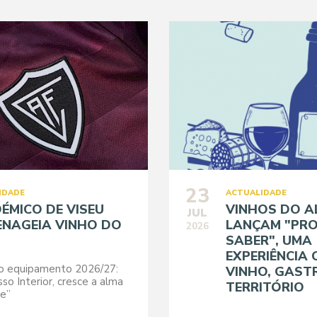
23
IDADE
ACTUALIDADE
ÉMICO DE VISEU
VINHOS DO A
JUL
NAGEIA VINHO DO
LANÇAM "PRO
2026
SABER", UMA
EXPERIÊNCIA 
ro equipamento 2026/27:
VINHO, GAST
so Interior, cresce a alma
TERRITÓRIO
se”