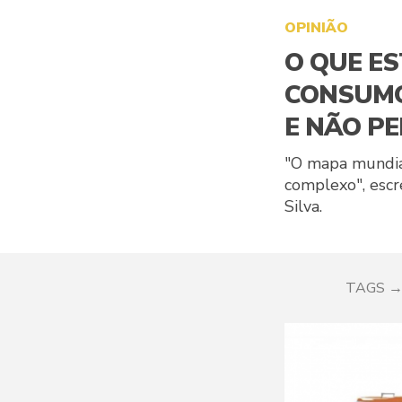
OPINIÃO
O QUE E
CONSUMO
E NÃO P
"O mapa mundia
complexo", escr
Silva.
TAGS 