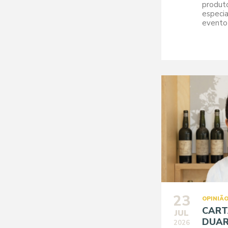
produto
especia
evento 
23
OPINIÃ
CART
JUL
DUAR
2026