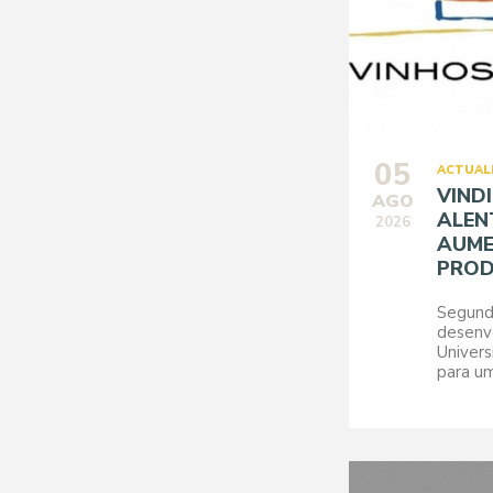
05
ACTUAL
VIND
AGO
ALEN
2026
AUME
PRO
Segund
desenv
Univers
para um