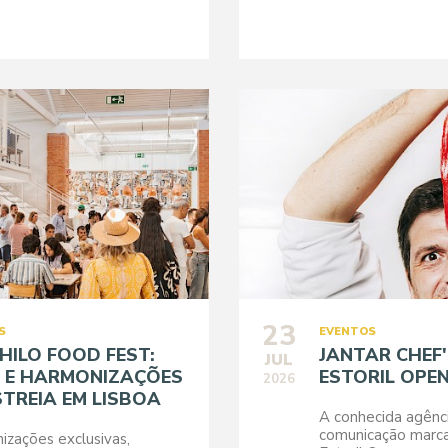
23
S
EVENTOS
HILO FOOD FEST:
JANTAR CHEF
JUL
 E HARMONIZAÇÕES
ESTORIL OPE
2026
STREIA EM LISBOA
A conhecida agênc
comunicação marca
zações exclusivas,