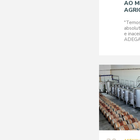
AO M
AGRI
"Temos
absolut
e inace
ADEGA.