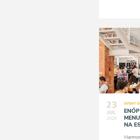
23
EVENTO
ENÓP
JUL
MENU
2026
NA E
Harmoni