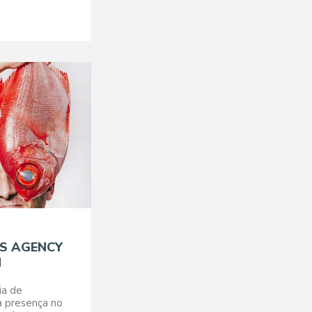
'S AGENCY
N
ia de
 presença no