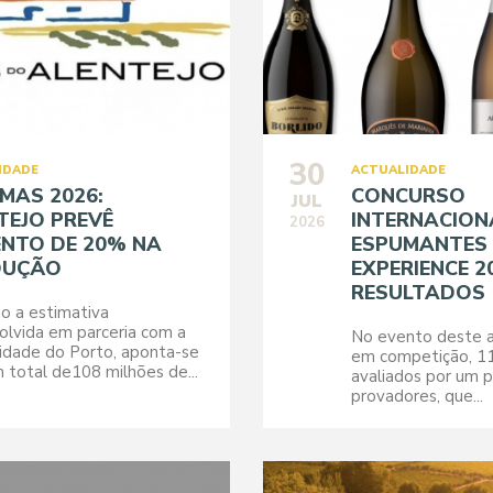
30
IDADE
ACTUALIDADE
IMAS 2026:
CONCURSO
JUL
TEJO PREVÊ
INTERNACION
2026
NTO DE 20% NA
ESPUMANTES
DUÇÃO
EXPERIENCE 2
RESULTADOS
o a estimativa
olvida em parceria com a
No evento deste a
idade do Porto, aponta-se
em competição, 1
 total de108 milhões de...
avaliados por um p
provadores, que...